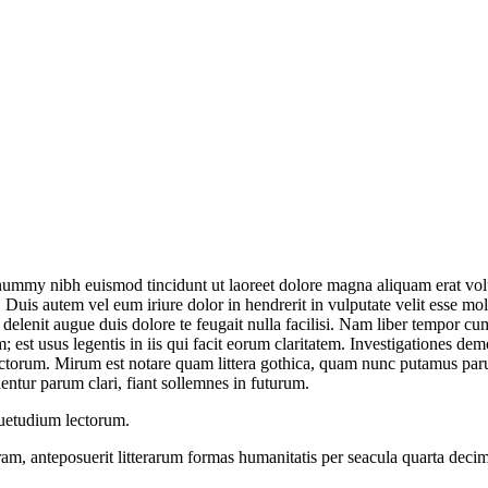
onummy nibh euismod tincidunt ut laoreet dolore magna aliquam erat vol
uis autem vel eum iriure dolor in hendrerit in vulputate velit esse moles
l delenit augue duis dolore te feugait nulla facilisi. Nam liber tempor 
est usus legentis in iis qui facit eorum claritatem. Investigationes demo
torum. Mirum est notare quam littera gothica, quam nunc putamus parum
ntur parum clari, fiant sollemnes in futurum.
suetudium lectorum.
am, anteposuerit litterarum formas humanitatis per seacula quarta dec