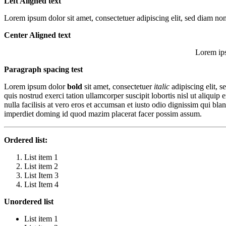
Left Aligned text
Lorem ipsum dolor sit amet, consectetuer adipiscing elit, sed diam 
Center Aligned text
Lorem ips
Paragraph spacing test
Lorem ipsum dolor
bold
sit amet, consectetuer
italic
adipiscing elit,
quis nostrud exerci tation ullamcorper suscipit lobortis nisl ut aliqui
nulla facilisis at vero eros et accumsan et iusto odio dignissim qui bla
imperdiet doming id quod mazim placerat facer possim assum.
Ordered list:
List item 1
List item 2
List Item 3
List Item 4
Unordered list
List item 1