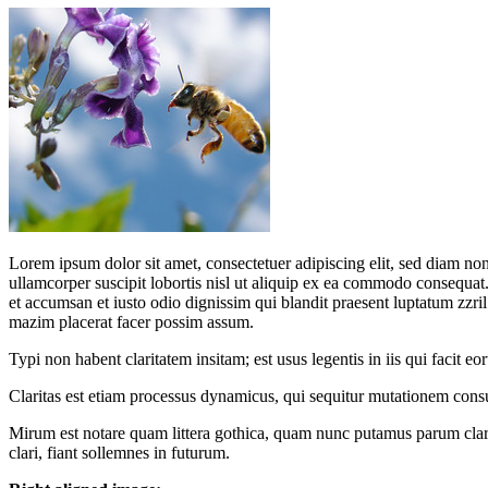
Lorem ipsum dolor sit amet, consectetuer adipiscing elit, sed diam n
ullamcorper suscipit lobortis nisl ut aliquip ex ea commodo consequat. D
et accumsan et iusto odio dignissim qui blandit praesent luptatum zzri
mazim placerat facer possim assum.
Typi non habent claritatem insitam; est usus legentis in iis qui facit e
Claritas est etiam processus dynamicus, qui sequitur mutationem con
Mirum est notare quam littera gothica, quam nunc putamus parum clar
clari, fiant sollemnes in futurum.