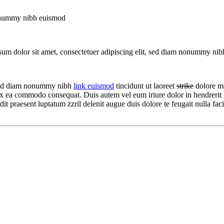
nonummy nibh euismod
um dolor sit amet, consectetuer adipiscing elit, sed diam nonummy ni
 sed diam nonummy nibh
link euismod
tincidunt ut laoreet
strike
dolore ma
p ex ea commodo consequat. Duis autem vel eum iriure dolor in hendrerit i
ndit praesent luptatum zzril delenit augue duis dolore te feugait nulla f