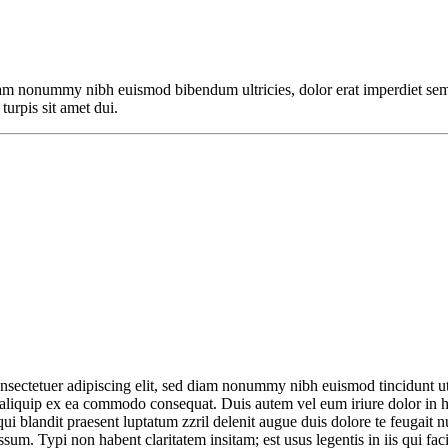
iam nonummy nibh euismod bibendum ultricies, dolor erat imperdiet sem,
turpis sit amet dui.
nsectetuer adipiscing elit, sed diam nonummy nibh euismod tincidunt ut
t aliquip ex ea commodo consequat. Duis autem vel eum iriure dolor in he
 qui blandit praesent luptatum zzril delenit augue duis dolore te feugait 
m. Typi non habent claritatem insitam; est usus legentis in iis qui fac