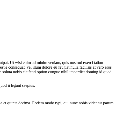
utpat. Ut wisi enim ad minim veniam, quis nostrud exerci tation
tie consequat, vel illum dolore eu feugiat nulla facilisis at vero eros
cum soluta nobis eleifend option congue nihil imperdiet doming id quod
quod ii legunt saepius.
ima et quinta decima. Eodem modo typi, qui nunc nobis videntur parum