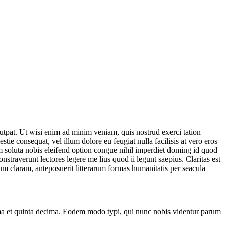
utpat. Ut wisi enim ad minim veniam, quis nostrud exerci tation
tie consequat, vel illum dolore eu feugiat nulla facilisis at vero eros
cum soluta nobis eleifend option congue nihil imperdiet doming id quod
nstraverunt lectores legere me lius quod ii legunt saepius. Claritas est
 claram, anteposuerit litterarum formas humanitatis per seacula
ima et quinta decima. Eodem modo typi, qui nunc nobis videntur parum