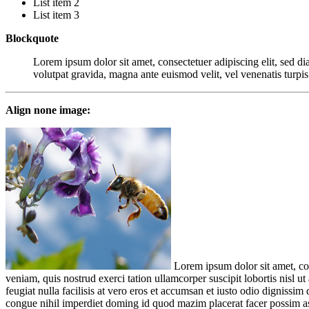
List item 2
List item 3
Blockquote
Lorem ipsum dolor sit amet, consectetuer adipiscing elit, sed d
volutpat gravida, magna ante euismod velit, vel venenatis turpis 
Align none image:
Lorem ipsum dolor sit amet, co
veniam, quis nostrud exerci tation ullamcorper suscipit lobortis nisl u
feugiat nulla facilisis at vero eros et accumsan et iusto odio dignissim
congue nihil imperdiet doming id quod mazim placerat facer possim assu