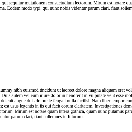
us, qui sequitur mutationem consuetudium lectorum. Mirum est notare q
ima. Eodem modo typi, qui nunc nobis videntur parum clari, fiant solle
onummy nibh euismod tincidunt ut laoreet dolore magna aliquam erat vol
uis autem vel eum iriure dolor in hendrerit in vulputate velit esse moles
l delenit augue duis dolore te feugait nulla facilisi. Nam liber tempor 
est usus legentis in iis qui facit eorum claritatem. Investigationes demo
torum. Mirum est notare quam littera gothica, quam nunc putamus parum
ntur parum clari, fiant sollemnes in futurum.