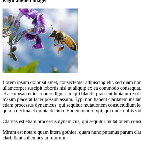
Right aligned image:
Lorem ipsum dolor sit amet, consectetuer adipiscing elit, sed diam n
ullamcorper suscipit lobortis nisl ut aliquip ex ea commodo consequat. D
et accumsan et iusto odio dignissim qui blandit praesent luptatum zzri
mazim placerat facer possim assum. Typi non habent claritatem insitam; 
etiam processus dynamicus, qui sequitur mutationem consuetudium lec
quarta decima et quinta decima. Eodem modo typi, qui nunc nobis vide
Claritas est etiam processus dynamicus, qui sequitur mutationem con
Mirum est notare quam littera gothica, quam nunc putamus parum clar
clari, fiant sollemnes in futurum.