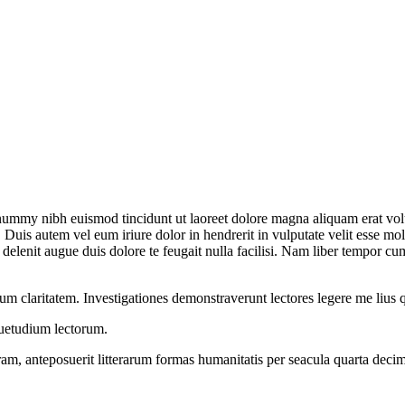
onummy nibh euismod tincidunt ut laoreet dolore magna aliquam erat vol
uis autem vel eum iriure dolor in hendrerit in vulputate velit esse moles
l delenit augue duis dolore te feugait nulla facilisi. Nam liber tempor 
orum claritatem. Investigationes demonstraverunt lectores legere me lius 
suetudium lectorum.
am, anteposuerit litterarum formas humanitatis per seacula quarta dec