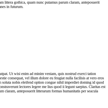
uam littera gothica, quam nunc putamus parum claram, anteposuerit
mnes in futurum.
utpat. Ut wisi enim ad minim veniam, quis nostrud exerci tation
tie consequat, vel illum dolore eu feugiat nulla facilisis at vero eros
cum soluta nobis eleifend option congue nihil imperdiet doming id quod
nstraverunt lectores legere me lius quod ii legunt saepius. Claritas est
 claram, anteposuerit litterarum formas humanitatis per seacula