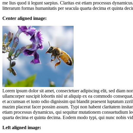
me lius quod ii legunt saepius. Claritas est etiam processus dynamic
litterarum formas humanitatis per seacula quarta decima et quinta dec
Center aligned image:
Lorem ipsum dolor sit amet, consectetuer adipiscing elit, sed diam n
ullamcorper suscipit lobortis nisl ut aliquip ex ea commodo consequat. D
et accumsan et iusto odio dignissim qui blandit praesent luptatum zzri
mazim placerat facer possim assum. Typi non habent claritatem insitam; 
etiam processus dynamicus, qui sequitur mutationem consuetudium lec
quarta decima et quinta decima. Eodem modo typi, qui nunc nobis vide
Left aligned image: